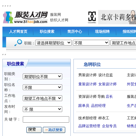
服装网
纺织人才网
人才网首页
职位搜索
简历中心
现场招聘
报纸招
职能：
职位搜索
急聘职位
职能类
男装设计师
设计总监
主设
别：
童装设计师
女装设计师
外贸
职位名
称：
工作地
资深设计师
导购
店长
服装
点：
跟单员
品控经理
生产
发布时
间：
技术部经理
样衣工
工艺
关 键 字：
品牌运营经理
企划专员
销售